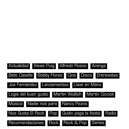
Actualidad
Alexis Puig
Alfredo Rosso
Arenga
Beto Casella
Bobby Flores
Cine
Disco
Entrevistas
Joe Fernández
Lanzamientos
Llave en Mano
Logia del buen gusto
Martin Wullich
Martín Ciccioli
Música
Nadie nos para
Nancy Pazos
Nos Gusta El Rock
Pop
Quién paga la fiesta
Radio
Recomendaciones
Rock
Rock & Pop
Series