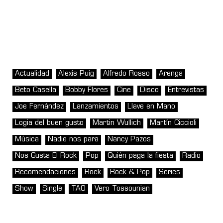
Actualidad
Alexis Puig
Alfredo Rosso
Arenga
Beto Casella
Bobby Flores
Cine
Disco
Entrevistas
Joe Fernández
Lanzamientos
Llave en Mano
Logia del buen gusto
Martin Wullich
Martín Ciccioli
Música
Nadie nos para
Nancy Pazos
Nos Gusta El Rock
Pop
Quién paga la fiesta
Radio
Recomendaciones
Rock
Rock & Pop
Series
Show
Single
TAO
Vero Tossounian