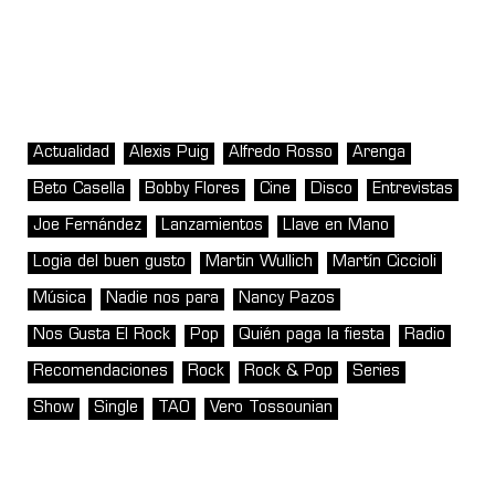
Actualidad
Alexis Puig
Alfredo Rosso
Arenga
Beto Casella
Bobby Flores
Cine
Disco
Entrevistas
Joe Fernández
Lanzamientos
Llave en Mano
Logia del buen gusto
Martin Wullich
Martín Ciccioli
Música
Nadie nos para
Nancy Pazos
Nos Gusta El Rock
Pop
Quién paga la fiesta
Radio
Recomendaciones
Rock
Rock & Pop
Series
Show
Single
TAO
Vero Tossounian