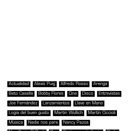
Actualidad
Alexis Puig
Alfredo Rosso
Arenga
Beto Casella
Bobby Flores
Cine
Disco
Entrevistas
Joe Fernández
Lanzamientos
Llave en Mano
Logia del buen gusto
Martin Wullich
Martín Ciccioli
Música
Nadie nos para
Nancy Pazos