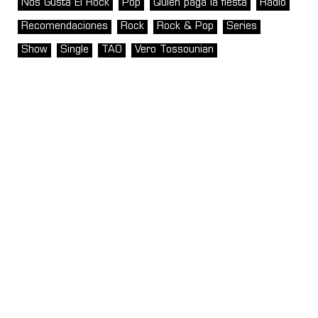
Nos Gusta El Rock
Pop
Quién paga la fiesta
Radio
Recomendaciones
Rock
Rock & Pop
Series
Show
Single
TAO
Vero Tossounian