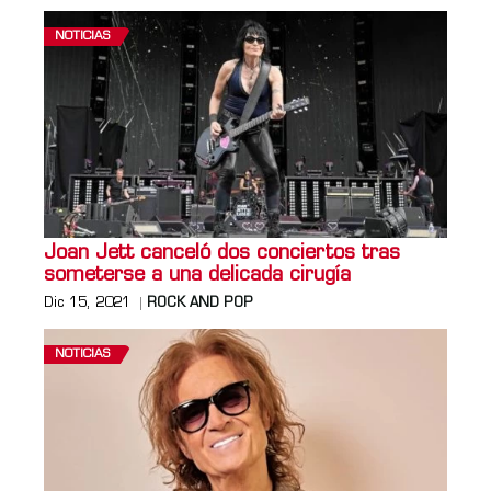
NOTICIAS
Joan Jett canceló dos conciertos tras
someterse a una delicada cirugía
Dic 15, 2021
ROCK AND POP
NOTICIAS