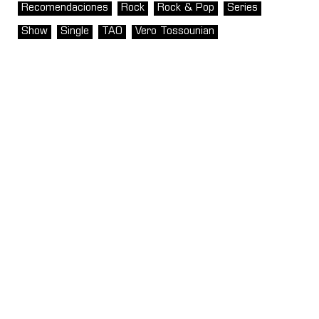
Recomendaciones
Rock
Rock & Pop
Series
Show
Single
TAO
Vero Tossounian