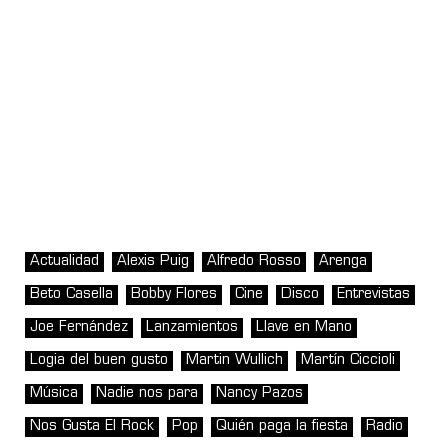
Actualidad
Alexis Puig
Alfredo Rosso
Arenga
Beto Casella
Bobby Flores
Cine
Disco
Entrevistas
Joe Fernández
Lanzamientos
Llave en Mano
Logia del buen gusto
Martin Wullich
Martín Ciccioli
Música
Nadie nos para
Nancy Pazos
Nos Gusta El Rock
Pop
Quién paga la fiesta
Radio