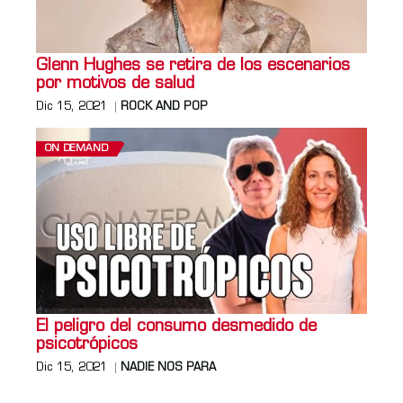
Glenn Hughes se retira de los escenarios
por motivos de salud
Dic 15, 2021
ROCK AND POP
ON DEMAND
El peligro del consumo desmedido de
psicotrópicos
Dic 15, 2021
NADIE NOS PARA