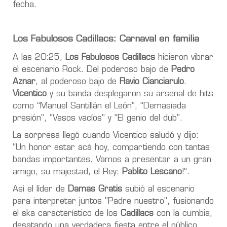
fecha.
Los Fabulosos Cadillacs: Carnaval en familia
A las 20:25,
Los Fabulosos Cadillacs
hicieron vibrar
el escenario Rock. Del poderoso bajo de
Pedro
Aznar
, al poderoso bajo de
Flavio Cianciarulo
.
Vicentico
y su banda desplegaron su arsenal de hits
como “Manuel Santillán el León”, “Demasiada
presión”, “Vasos vacíos” y “El genio del dub”.
La sorpresa llegó cuando Vicentico saludó y dijo:
“Un honor estar acá hoy, compartiendo con tantas
bandas importantes. Vamos a presentar a un gran
amigo, su majestad, el Rey:
Pablito Lescano
!”.
Así el líder de
Damas Gratis
subió al escenario
para interpretar juntos "Padre nuestro", fusionando
el ska característico de los
Cadillacs
con la cumbia,
desatando una verdadera fiesta entre el público.