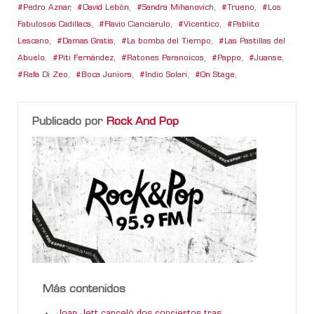
Pedro Aznar
,
David Lebón
,
Sandra Mihanovich
,
Trueno
,
Los
Fabulosos Cadillacs
,
Flavio Cianciarulo
,
Vicentico
,
Pablito
Lescano
,
Damas Gratis
,
La bomba del Tiempo
,
Las Pastillas del
Abuelo
,
Piti Fernández
,
Ratones Paranoicos
,
Pappo
,
Juanse
,
Rafa Di Zeo
,
Boca Juniors
,
Indio Solari
,
On Stage
,
Publicado por
Rock And Pop
Más contenidos
Joan Jett canceló dos conciertos tras