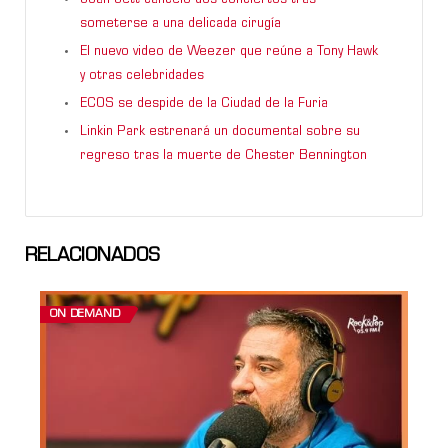
someterse a una delicada cirugía
El nuevo video de Weezer que reúne a Tony Hawk
y otras celebridades
ECOS se despide de la Ciudad de la Furia
Linkin Park estrenará un documental sobre su
regreso tras la muerte de Chester Bennington
RELACIONADOS
ON DEMAND