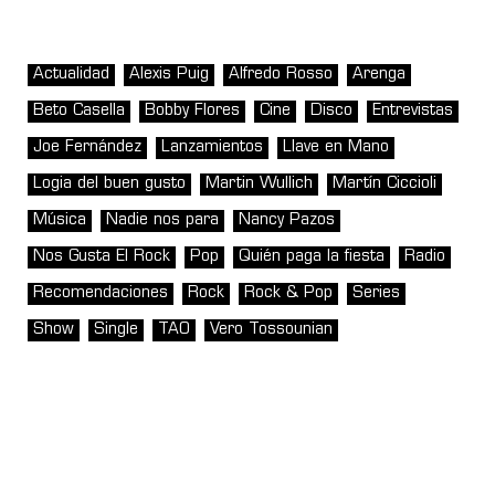
Actualidad
Alexis Puig
Alfredo Rosso
Arenga
Beto Casella
Bobby Flores
Cine
Disco
Entrevistas
Joe Fernández
Lanzamientos
Llave en Mano
Logia del buen gusto
Martin Wullich
Martín Ciccioli
Música
Nadie nos para
Nancy Pazos
Nos Gusta El Rock
Pop
Quién paga la fiesta
Radio
Recomendaciones
Rock
Rock & Pop
Series
Show
Single
TAO
Vero Tossounian