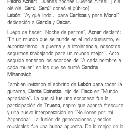
Pedro Aznar
: “Buenas noches Buenos Aires!” (“olé
olé olé,
Serú
,
Serú
” coreó el público)
Lebón
: “Ay qué lindo… para
Carlitos
y para
Moro
!”
dedicación a
García
y
Oscar
.
Luego de hacer “Noche de perros”,
Aznar
declaró:
“En un mundo que se hunde en el individualismo, el
autoritarismo, la guerra y la intolerancia, nosotros
seguimos trabajando para un mundo mejor”. Acto
seguido sonaron los acordes de “A cada hombre a
cada mujer” en los que se sumó
Sandra
Mihanovich
.
También invitaron al sobrino de
Lebón
para tocar la
guitarra,
Dante Spinetta
, hijo del
Flaco
en “Mundo
agradable”. La que sí fue una sorpresa fue la
participación de
Trueno
, rapro que aportó frescura
y una nueva interpretación en “No llores por mí
Argentina”. La fusión de generaciones y estilos
musicales fue una buena apuesta. De lo mejor de la