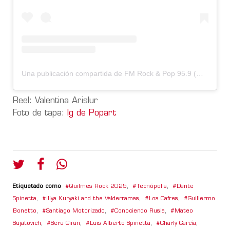
Una publicación compartida de FM Rock & Pop 95.9 (@fmrockandpop959)
Reel: Valentina Arislur
Foto de tapa:
Ig de Popart
Etiquetado como
Quilmes Rock 2025
,
Tecnópolis
,
Dante
Spinetta
,
illya Kuryaki and the Valderramas
,
Los Cafres
,
Guillermo
Bonetto
,
Santiago Motorizado
,
Conociendo Rusia
,
Mateo
Sujatovich
,
Seru Giran
,
Luis Alberto Spinetta
,
Charly García
,