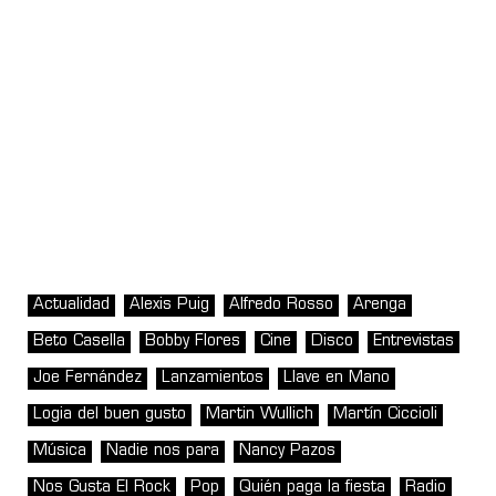
Actualidad
Alexis Puig
Alfredo Rosso
Arenga
Beto Casella
Bobby Flores
Cine
Disco
Entrevistas
Joe Fernández
Lanzamientos
Llave en Mano
Logia del buen gusto
Martin Wullich
Martín Ciccioli
Música
Nadie nos para
Nancy Pazos
Nos Gusta El Rock
Pop
Quién paga la fiesta
Radio