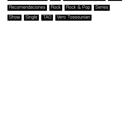
Recomendaciones
Rock
Rock & Pop
Series
Show
Single
TAO
Vero Tossounian