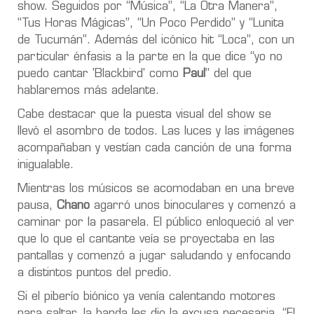
show. Seguidos por “Música”, “La Otra Manera”,
“Tus Horas Mágicas”, “Un Poco Perdido” y “Lunita
de Tucumán”. Además del icónico hit “Loca”, con un
particular énfasis a la parte en la que dice “yo no
puedo cantar 'Blackbird' como
Paul
” del que
hablaremos más adelante.
Cabe destacar que la puesta visual del show se
llevó el asombro de todos. Las luces y las imágenes
acompañaban y vestían cada canción de una forma
inigualable.
Mientras los músicos se acomodaban en una breve
pausa,
Chano
agarró unos binoculares y comenzó a
caminar por la pasarela. El público enloqueció al ver
que lo que el cantante veía se proyectaba en las
pantallas y comenzó a jugar saludando y enfocando
a distintos puntos del predio.
Si el piberío biónico ya venía calentando motores
para saltar, la banda les dio la excusa necesaria. “El