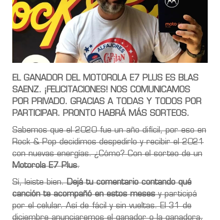
EL GANADOR DEL MOTOROLA E7 PLUS ES BLAS
SAENZ. ¡FELICITACIONES! NOS COMUNICAMOS
POR PRIVADO. GRACIAS A TODAS Y TODOS POR
PARTICIPAR. PRONTO HABRÁ MÁS SORTEOS.
Sabemos que el 2020 fue un año difícil, por eso en
Rock & Pop decidimos despedirlo y recibir el 2021
con nuevas energías. ¿Cómo? Con el sorteo de un
Motorola E7 Plus
.
Sí, leiste bien.
Dejá tu comentario contando qué
canción te acompañó en estos meses
y participá
por el celular. Así de fácil y sin vueltas. El 31 de
diciembre anunciaremos el ganador o la ganadora.