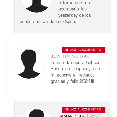
el tema que me
acompaño fue
yesterday de los
beatles un saludo rock&pop.
ENLACE AL COMENTARIO
Dic 30, 2020
JUAN
En este tiempo a Full con
Bohemian Rhapsody, con
mi sobrina al Teclado,
gracias y feliz 2021!!!
ENLACE AL COMENTARIO
Dic 30,
DAMIAN PEREA