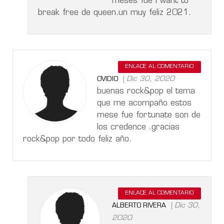
meses fue i want to
break free de queen.un muy feliz 2021.
ENLACE AL COMENTARIO
Dic 30, 2020
OVIDIO
buenas rock&pop el tema
que me acompaño estos
mese fue fortunate son de
los credence .gracias
rock&pop por todo feliz año.
ENLACE AL COMENTARIO
Dic 30,
ALBERTO RIVERA
2020