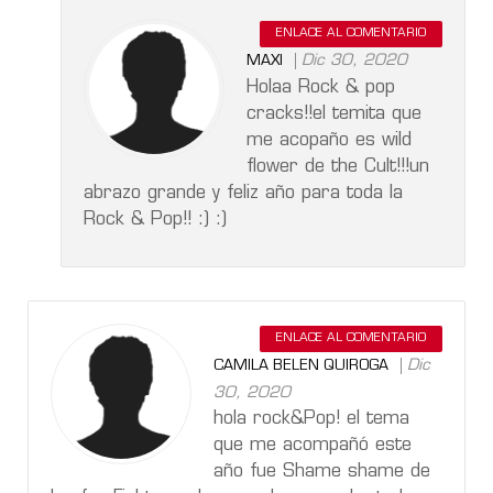
ENLACE AL COMENTARIO
Dic 30, 2020
MAXI
Holaa Rock & pop
cracks!!el temita que
me acopaño es wild
flower de the Cult!!!un
abrazo grande y feliz año para toda la
Rock & Pop!! :) :)
ENLACE AL COMENTARIO
Dic
CAMILA BELEN QUIROGA
30, 2020
hola rock&Pop! el tema
que me acompañó este
año fue Shame shame de