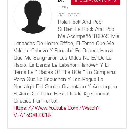
DAI
ENLACE AL COMENTARIO
Dic
30, 2020
Hola Rock And Pop!
Si Bien La Rock And Pop
Me Acompañó TODAS Mis
Jornadas De Home Office, El Tema Que Me
Voló La Cabeza Y Escuché En Repeat Hasta
Que Me Sangraron Los Oídos No Es De La
Radio, La Banda Es Lebanon Hanover Y El
Tema Es " Babes Of The 80s " Lo Comparto
Para Que Lo Escuchen Y Les Pegue La
Nostalgia Del Sonido Ochentoso Y Arranquen
El Año Con Toda. Beso Desde Agronomía!
Gracias Por Tanto!.
Https://Www.Youtube.Com/Watch?
V=A1oSXlU0ZUk