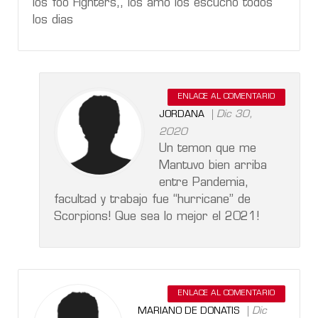
los foo Fighters,, los amo los escucho todos
los dias
ENLACE AL COMENTARIO
Dic 30,
JORDANA
2020
Un temon que me
Mantuvo bien arriba
entre Pandemia,
facultad y trabajo fue “hurricane” de
Scorpions! Que sea lo mejor el 2021!
ENLACE AL COMENTARIO
Dic
MARIANO DE DONATIS