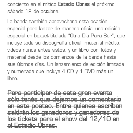
concierto en el mítico
Estadio Obras
el próximo
sábado 12 de octubre.
La banda también aprovechará esta ocasión
especial para lanzar de manera oficial una edición
especial en boxset titulada “Otro Día Para Ser”, que
incluye toda su discografía oficial, material inédito,
videos nunca antes vistos, y un libro con fotos y
material desde los comienzos de la banda hasta
sus últimos días. Un lanzamiento de edición limitada
y numerada que incluye 4 CD y 1 DVD más un
libro.
Para participar de este gran evento
sólo tenés que dejarnos un comentario
en este posteo. Entre quienes escriban
saldrán los ganadores y ganadoras de
los tickets para el show del 12/10 en
el
Estadio Obras
.