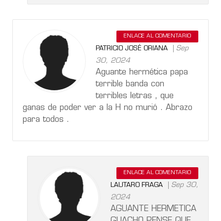
ENLACE AL COMENTARIO
Sep
PATRICIO JOSÉ ORIANA
30, 2024
Aguante hermética papa
terrible banda con
terribles letras , que
ganas de poder ver a la H no murió . Abrazo
para todos .
ENLACE AL COMENTARIO
Sep 30,
LAUTARO FRAGA
2024
AGUANTE HERMETICA
GUACHO PENSE QUE