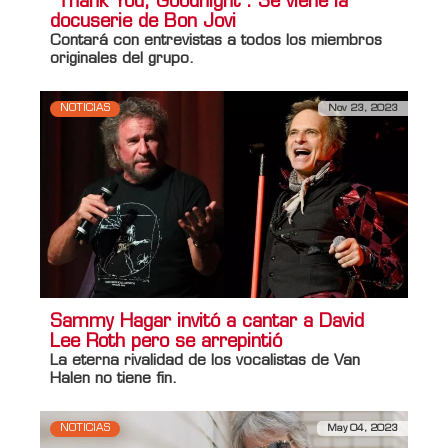
“Thank You, Goodnight”. Se viene la
docuserie de Bon Jovi
Contará con entrevistas a todos los miembros
originales del grupo.
NOTICIAS
Nov 23, 2023
Sammy Hagar invitó a cantar a David
Lee Roth pero se arrepintió
La eterna rivalidad de los vocalistas de
Van
Halen
no tiene fin.
NOTICIAS
May 04, 2023