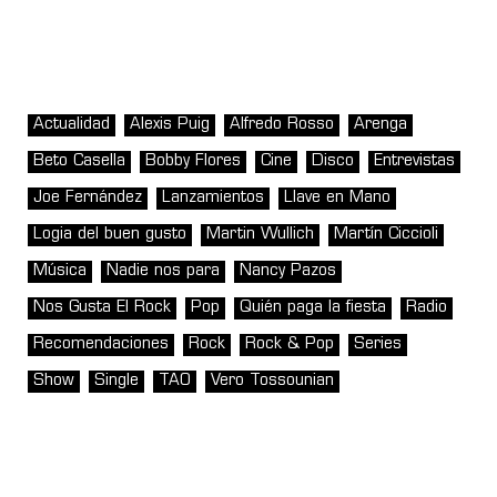
Actualidad
Alexis Puig
Alfredo Rosso
Arenga
Beto Casella
Bobby Flores
Cine
Disco
Entrevistas
Joe Fernández
Lanzamientos
Llave en Mano
Logia del buen gusto
Martin Wullich
Martín Ciccioli
Música
Nadie nos para
Nancy Pazos
Nos Gusta El Rock
Pop
Quién paga la fiesta
Radio
Recomendaciones
Rock
Rock & Pop
Series
Show
Single
TAO
Vero Tossounian