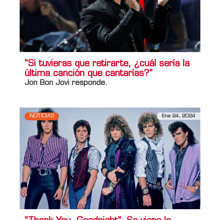
“Si tuvieras que retirarte, ¿cuál sería la
última canción que cantarías?”
Jon Bon Jovi
responde.
NOTICIAS
Ene 24, 2024