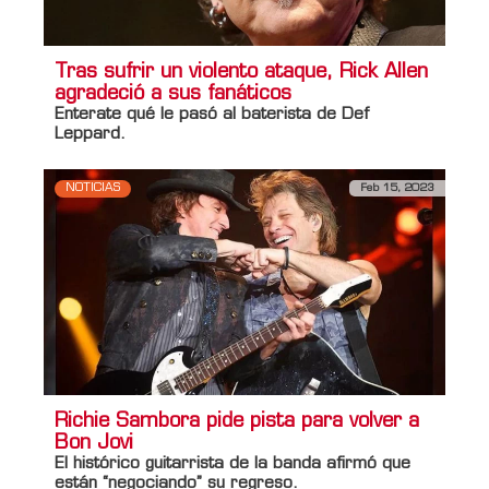
Tras sufrir un violento ataque, Rick Allen
agradeció a sus fanáticos
Enterate qué le pasó al baterista de
Def
Leppard
.
NOTICIAS
Feb 15, 2023
Richie Sambora pide pista para volver a
Bon Jovi
El histórico guitarrista de la banda afirmó que
están “negociando” su regreso.