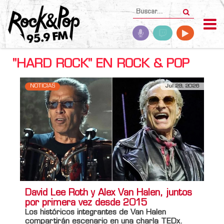
"HARD ROCK" EN ROCK & POP
NOTICIAS
Jul 29, 2026
David Lee Roth y Alex Van Halen, juntos
por primera vez desde 2015
Los históricos integrantes de Van Halen
compartirán escenario en una charla
TEDx
.