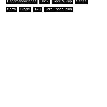
Recomendaciones
Rock
Rock & Pop
Series
Show
Single
TAO
Vero Tossounian