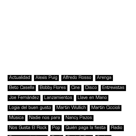
Actualidad
Alexis Puig
Alfredo Rosso
Arenga
Beto Casella
Bobby Flores
Cine
Disco
Entrevistas
Joe Fernández
Lanzamientos
Llave en Mano
Logia del buen gusto
Martin Wullich
Martín Ciccioli
Música
Nadie nos para
Nancy Pazos
Nos Gusta El Rock
Pop
Quién paga la fiesta
Radio