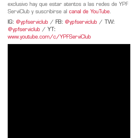
exclusivo hay que estar atentos a las redes de YPF
ServiClub y suscribirse al
canal de YouTube
.
IG:
@ypfserviclub
/
FB:
@ypfserviclub
/
TW:
@ypfserviclub
/
YT:
www.youtube.com/c/YPFServiClub