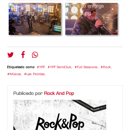
Etiquetado como
YPF
,
YPF ServiClub
,
Full Sessions
,
Rock
,
Música
,
Las Pelotas
,
Publicado por
Rock And Pop